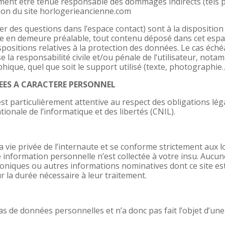
ent être tenue responsable des dommages indirects (tels 
ation du site horlogerieancienne.com
ser des questions dans l’espace contact) sont à la dispositio
se en demeure préalable, tout contenu déposé dans cet espace
ispositions relatives à la protection des données. Le cas éc
e la responsabilité civile et/ou pénale de l’utilisateur, no
phique, quel que soit le support utilisé (texte, photographie…
EES A CARACTERE PERSONNEL
st particulièrement attentive au respect des obligations légal
onale de l’informatique et des libertés (CNIL).
a vie privée de l’internaute et se conforme strictement aux lo
ne information personnelle n’est collectée à votre insu. Aucu
ctroniques ou autres informations nominatives dont ce site est
r la durée nécessaire à leur traitement.
s de données personnelles et n’a donc pas fait l’objet d’une 