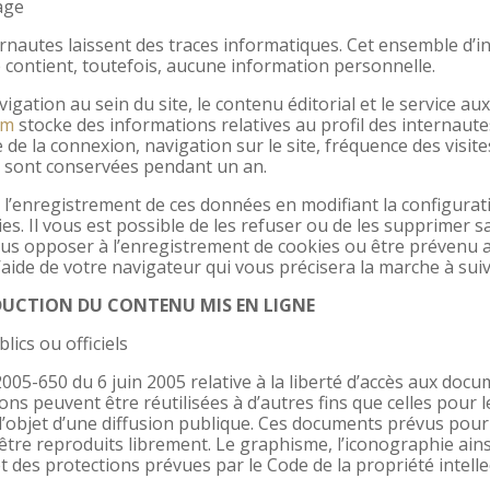
lage
ternautes laissent des traces informatiques. Cet ensemble d’inf
 contient, toutefois, aucune information personnelle.
igation au sein du site, le contenu éditorial et le service aux
om
stocke des informations relatives au profil des internaute
de la connexion, navigation sur le site, fréquence des visit
t sont conservées pendant un an.
er l’enregistrement de ces données en modifiant la configura
s. Il vous est possible de les refuser ou de les supprimer s
ous opposer à l’enregistrement de cookies ou être prévenu a
aide de votre navigateur qui vous précisera la marche à suiv
ODUCTION DU CONTENU MIS EN LIGNE
ics ou officiels
05-650 du 6 juin 2005 relative à la liberté d’accès aux docum
ns peuvent être réutilisées à d’autres fins que celles pour le
 l’objet d’une diffusion publique. Ces documents prévus pou
être reproduits librement. Le graphisme, l’iconographie ains
bjet des protections prévues par le Code de la propriété intelle