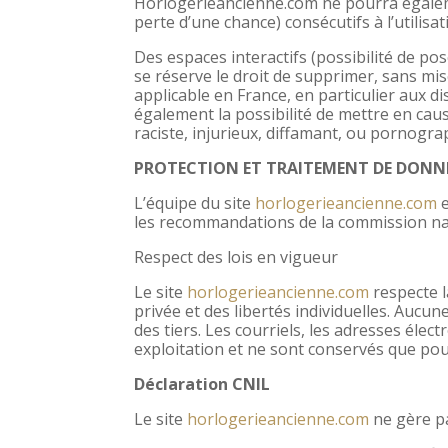
Horlogerieancienne.com ne pourra égalem
perte d’une chance) consécutifs à l’utilis
Des espaces interactifs (possibilité de po
se réserve le droit de supprimer, sans mi
applicable en France, en particulier aux d
également la possibilité de mettre en caus
raciste, injurieux, diffamant, ou pornogra
PROTECTION ET TRAITEMENT DE DONN
L’équipe du site
horlogerieancienne.com
e
les recommandations de la commission nati
Respect des lois en vigueur
Le site
horlogerieancienne.com
respecte l
privée et des libertés individuelles. Aucu
des tiers. Les courriels, les adresses éle
exploitation et ne sont conservés que pou
Déclaration CNIL
Le site
horlogerieancienne.com
ne gère pa