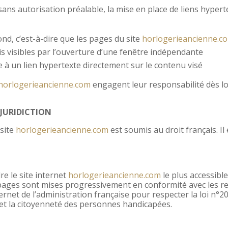
sans autorisation préalable, la mise en place de liens hyper
ond, c’est-à-dire que les pages du site
horlogerieancienne.c
ais visibles par l’ouverture d’une fenêtre indépendante
 à un lien hypertexte directement sur le contenu visé
horlogerieancienne.com
engagent leur responsabilité dès lor
 JURIDICTION
 site
horlogerieancienne.com
est soumis au droit français. Il 
re le site internet
horlogerieancienne.com
le plus accessibl
 pages sont mises progressivement en conformité avec les
nternet de l’administration française pour respecter la loi n°2
n et la citoyenneté des personnes handicapées.